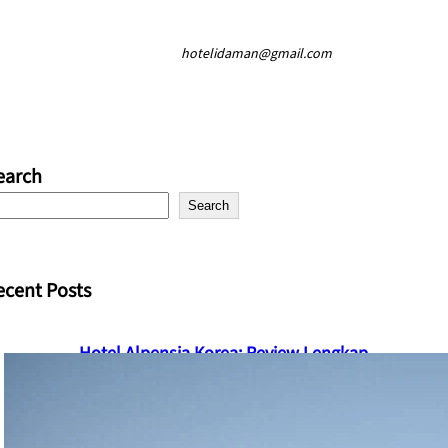
hotelidaman@gmail.com
earch
Search
ecent Posts
Hotel Alpensia Korea: Review Lengkap
Fasilitas dan Wisata
December 25, 2025