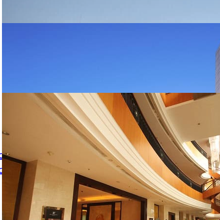
Sunworld Dynasty Beijing: Hotel
Mewah di Jantung Wangfujing
December 10, 2025
Hotel JW Marriott Medan: Standar
Global di Jantung Sumatera
November 27, 2025
lot gacor
ot