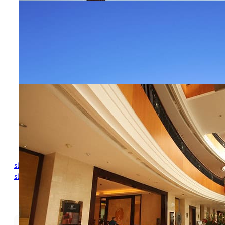
Sunworld Dynasty Beijing: Hotel Mewah di Jantung
Wangfujing
December 10, 2025
Hotel JW Marriott Medan: Standar Global di Jantung
Sumatera
November 27, 2025
slot gacor
slot